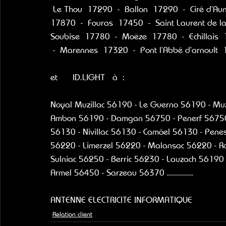
 Le Thou  17290  -  Ballon  17290  -  Ciré d’Au
17870  -  Fouras  17450  -  Saint Laurent de l
Soubise  17780  -  Moëze  17780  -  Echillais
 -  Marennes  17320  -  Pont l’Abbé d’arnoult  17250
et      ID.LIGHT   à  :
Noyal Muzillac 56190 - Le Guerno 56190 - Muzi
Ambon 56190 - Damgan 56750 - Penerf 56750 
56130 - Nivillac 56130 - Camöel 56130 - Pene
56220 - Limerzel 56220 - Malansac 56220 - Ro
Sulniac 56250 - Berric 56230 - Lauzach 56190 -
Armel 56450 - Sarzeau 56370 .............
ANTENNE ELECTRICITE INFORMATIQUE
Relation client