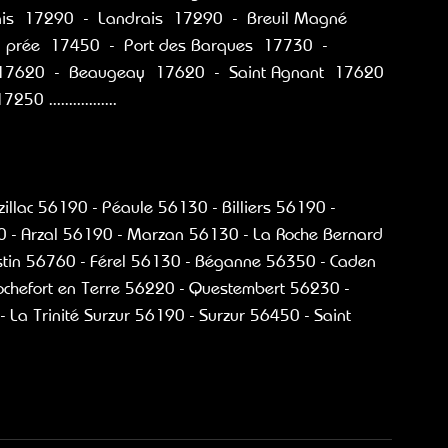
nis  17290  -  Landrais  17290  -  Breuil Magné  
a prée  17450  -  Port des Barques  17730  -  
  17620  -  Beaugeay  17620  -  Saint Agnant  17620 
 .................   
llac 56190 - Péaule 56130 - Billiers 56190 - 
- Arzal 56190 - Marzan 56130 - La Roche Bernard 
stin 56760 - Férel 56130 - Béganne 56350 - Caden 
chefort en Terre 56220 - Questembert 56230 - 
 La Trinité Surzur 56190 - Surzur 56450 - Saint 