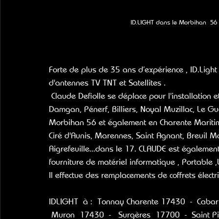
ID.LIGHT dans le Morbihan  56  -
Forte de plus de 35 ans d’expérience , ID.Ligh
d'antennes TV TNT et Satellites .
 Claude Defiolle se déplace pour l'installation et le dépannage d'antenne à : Muzillac, Ambon, 
Damgan, Pénerf, Billiers, Noyal Muzillac, Le Gu
Morbihan 56 et également en Charente Maritime
Ciré d'Aunis, Marennes, Saint Agnant, Breuil Ma
Aigrefeuille...dans le 17. CLAUDE est égalemen
fourniture de matériel informatique , Portable ,U
Il effectue des remplacements de coffrets électri
IDLIGHT  à :  Tonnay Charente 17430  -  Cabar
 Muron  17430  -   Surgères  17700  -  Saint Pi