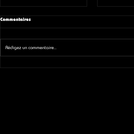
Commentaires
Rédigez un commentaire...
ID.LIGHT en Charente-
Nouveau sou
Maritime 17 - Antenne TV -
une histoire
Électricité - Informatique
ID LIGHT A
ÉLECTRICIT