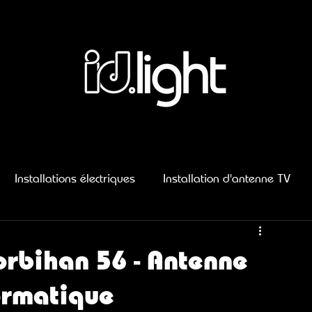
Installations électriques
Installation d'antenne TV
llac
ID.LIGHT à Damgan
ID.LIGHT à Muzillac
orbihan 56 - Antenne
formatique
tin
ID.LIGHT à Questembert
Muron
Molac