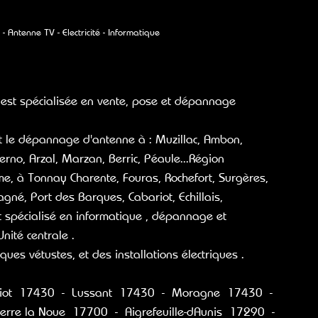
 Antenne TV - Electricité - Informatique
t est spécialisée en vente, pose et dépannage 
erno, Arzal, Marzan, Berric, Péaule...Région 
, à Tonnay Charente, Fouras, Rochefort, Surgères, 
gné, Port des Barques, Cabariot, Echillais, 
t spécialisé en informatique , dépannage et 
nité centrale . 
ques vétustes, et des installations électriques .
iot  17430  -  Lussant  17430  -  Moragne  17430  - 
erre la Noue  17700  -  Aigrefeuille-dAunis  17290  - 