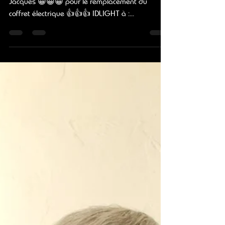
ID.LIGHT
Encore un petit tour à Niort chez Anne Marie et
Jacques ​​😀​😀​😀​ pour le remplacement du
coffret électrique ​​​👍​👍​👍​ IDLIGHT à :...