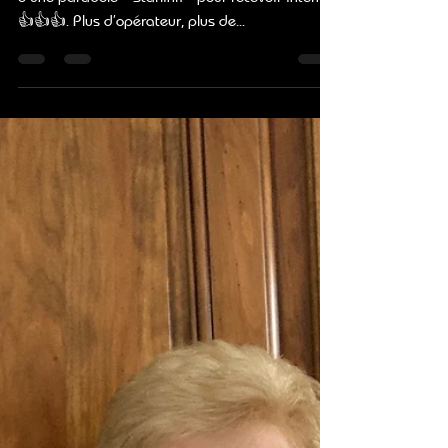
CLAUDE DEFIOLLE
26 mars 2024
1 min de lecture
Installation de Starlink à
Sarzeau avec ID.LIGHT
Claude est avec Stéphane 😀😀😀. Installation
d’une parabole « Starlink « pour recevoir internet
👍👍👍. Plus d’opérateur, plus de...