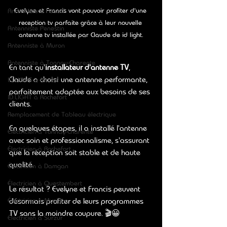
Evelyne et Francis vont pouvoir profiter d'une 
Antenniste à Penerf
reception tv parfaite grâce à leur nouvelle 
Antenniste Penestin
antenne tv installée par Claude de id light.
Antenniste à Muron
Antenniste à Tonnay-Charente
En tant qu'
installateur d'antenne TV
, 
Claude a choisi une antenne performante, 
ID.LIGHT à Muron
parfaitement adaptée aux besoins de ses 
ID.LIGHT à Rochefort
clients.
Remplacement de Tableau électrique
En quelques étapes, il a installé l'antenne 
Électricien à Tonnay-Charente
avec soin et professionnalisme, s'assurant 
Électricien à Rochefort
que la réception soit stable et de haute 
qualité.
Électricien à Damgan
Électricien à Questembert
Le résultat ? Evelyne et Francis peuvent 
désormais profiter de leurs programmes 
Électricien à Muzillac
TV sans la moindre coupure. 🎬😀
Électricien à Surzur