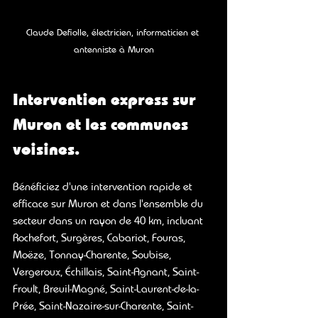
Claude Defiolle, électricien, informaticien et 
antenniste à Muron
Intervention express sur 
Muron 
et les communes 
voisines.
Bénéfici
ez d'une intervention rapide et 
efficace sur 
Muron 
et dans l'ensemble du 
secteur dans un rayon de 40 km, incluant 
Rochefort, Surgères, Cabariot, Fouras, 
Moëze, 
Tonnay-Charente, 
Soubise, 
Vergeroux,
Échillais, Saint-Agnant, Saint-
Froult, Breuil-Magné, Saint-Laurent-de-la-
Prée, Saint-Nazaire-sur-Charente, Saint-