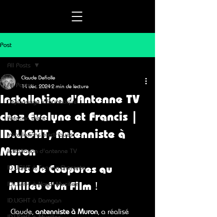
Post
All Posts
Claude Defiolle
All Posts
14 déc. 2024
2 min de lecture
Installation d'Antenne TV
Dépannage informatique
chez Evelyne et Francis |
Relation client
ID.LIGHT, Antenniste à
Installations électriques
Muron
Installation d'antenne TV
Plus de Coupures au 
ID.LIGHT à Tonnay-Charente
Milieu d’un Film !
ID.LIGHT à Noyal-Muzillac
ID.LIGHT à Damgan
 Claude, 
antenniste à Muron
, a réalisé 
ID.LIGHT à Muzillac