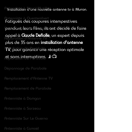
Antenniste à Noyal-Muzillac
Installation d'une nouvelle antenne tv à Muron.
Antenniste à Questembert
Fatigués des coupures intempestives 
pendant leurs films, ils ont décidé de faire 
Dépannage d'Antennes TV
appel à 
Claude Defiolle
, un expert depuis 
Réparation d'Antenne TV
plus de 35 ans en 
installation d'antenne 
Installation de Parabole
TV
, pour garantir une réception optimale 
et sans interruptions. 📡📺
Réparation de Parabole
Dépannage de Parabole
Remplacement d'Antenne TV
Remplacement de Parabole
Antenniste à Damgan
Antenniste à Sarzeau
Antenniste Sur Le Guerno
Antenniste à Camoël