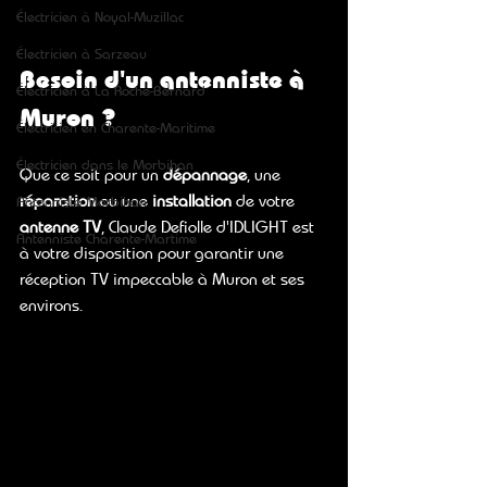
Électricien à Noyal-Muzillac
Électricien à Sarzeau
Besoin d'un antenniste à 
Électricien à La Roche-Bernard
Muron ?
Électricien en Charente-Maritime
Électricien dans le Morbihan
Que ce soit pour un 
dépannage
, une 
réparation
 ou une 
installation
 de votre 
Antenniste Morbihan
antenne TV
, Claude Defiolle d'IDLIGHT est 
Antenniste Charente-Martime
à votre disposition pour garantir une 
réception TV impeccable à Muron et ses 
environs.