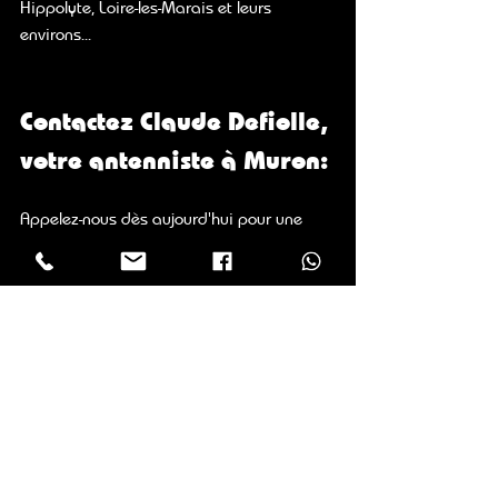
Hippolyte, Loire-les-Marais 
et leurs 
environs...
Contactez Claude Defiolle, 
votre antenniste à Muron:
Appelez-nous dès aujourd'hui pour une 
intervention rapide, une réparation ou une 
installation professionnelle !
Par téléphone au :
06 08 99 26 66
Par formulaire :
Laissez nous vos coordonnées et nous 
vous rappellerons dès que possible