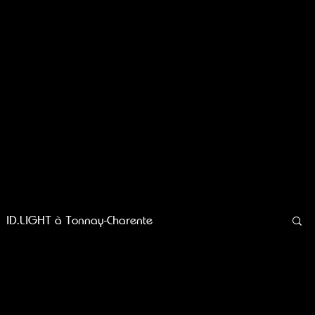
ID.LIGHT à Tonnay-Charente
à Sarzeau
Penestin
ID.LIGHT à Questembert