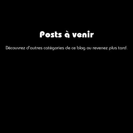
Ambon
Antenniste à Muzillac
La Roche-Bernard
bert
Dépannage d'Antennes TV
Réparation d'Ante
Posts à venir
Découvrez d'autres catégories de ce blog ou revenez plus tard.
Remplacement d'Antenne TV
Remplacement de Par