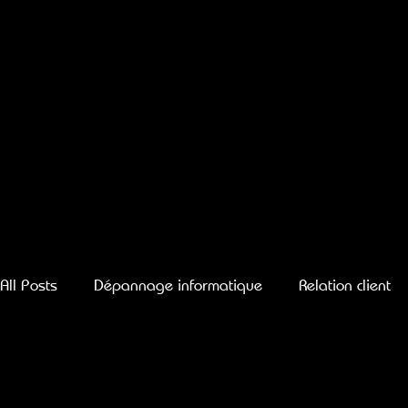
All Posts
Dépannage informatique
Relation client
ID.LIGHT à Noyal-Muzillac
ID.LIGHT à Damgan