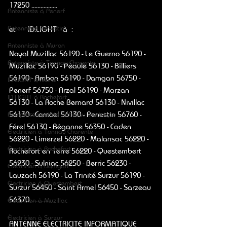
17250 .................   
Antenniste à Penerf
Antenniste Penestin
et      ID.LIGHT   à  :
Antenniste à Muron
Noyal Muzillac 56190 - Le Guerno 56190 - 
Antenniste à Tonnay-Charente
Muzillac 56190 - Péaule 56130 - Billiers 
56190 - Ambon 56190 - Damgan 56750 - 
ID.LIGHT à Muron
Penerf 56750 - Arzal 56190 - Marzan 
ID.LIGHT à Rochefort
56130 - La Roche Bernard 56130 - Nivillac 
56130 - Camöel 56130 - Penestin 56760 - 
Remplacement de Tableau électrique
Férel 56130 - Béganne 56350 - Caden 
Électricien à Tonnay-Charente
56220 - Limerzel 56220 - Malansac 56220 - 
Électricien à Rochefort
Rochefort en Terre 56220 - Questembert 
56230 - Sulniac 56250 - Berric 56230 - 
Électricien à Damgan
Lauzach 56190 - La Trinité Surzur 56190 - 
Électricien à Questembert
Surzur 56450 - Saint Armel 56450 - Sarzeau 
56370 .............
Électricien à Muzillac
Électricien à Surzur
ANTENNE ELECTRICITE INFORMATIQUE