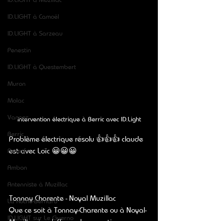
ID.LIGHT à Camoël
ID.LIGHT à Sarzeau
Penestin
ID.LIGHT à Questembert
Muron
Molac
Vannes
Intervention électrique à Berric avec ID.Light
Berric
Problème électrique résolu 👍👍👍 claude 
est avec Loïc 😀😀😀
Penerf
Ambon
Antenniste à Muzillac
Tonnay Charente - Noyal Muzillac
La Roche-Bernard
Que ce soit à Tonnay-Charente ou à Noyal-
ID.LIGHT sur Le Guerno