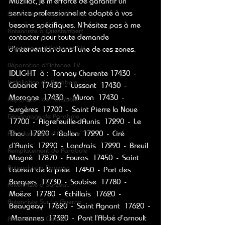
Muzillac, je m'efforce de garantir un 
service professionnel et adapté à vos 
Antenniste à Noyal-Muzillac
besoins spécifiques. N'hésitez pas à me 
Antenniste à Questembert
contacter pour toute demande 
Dépannage d'Antennes TV
d'intervention dans l'une de ces zones.
Réparation d'Antenne TV
IDLIGHT  à :  Tonnay Charente 17430  -  
Installation de Parabole
Cabariot  17430  -  Lussant  17430  -  
Moragne  17430  -  Muron  17430  -   
Réparation de Parabole
Surgères  17700  -  Saint Pierre la Noue  
Dépannage de Parabole
17700  -  Aigrefeuille-dAunis  17290  -  Le 
Thou  17290  -  Ballon  17290  -  Ciré 
Remplacement d'Antenne TV
d’Aunis  17290  -  Landrais  17290  -  Breuil 
Remplacement de Parabole
Magné  17870  -  Fouras  17450  -  Saint 
Antenniste à Damgan
Laurent de la prée  17450  -  Port des 
Barques  17730  -  Soubise  17780  -  
Antenniste à Sarzeau
Moëze  17780  -  Echillais  17620  -  
Antenniste Sur Le Guerno
Beaugeay  17620  -  Saint Agnant  17620  - 
 Marennes  17320  -  Pont l’Abbé d’arnoult  
Antenniste à Camoël